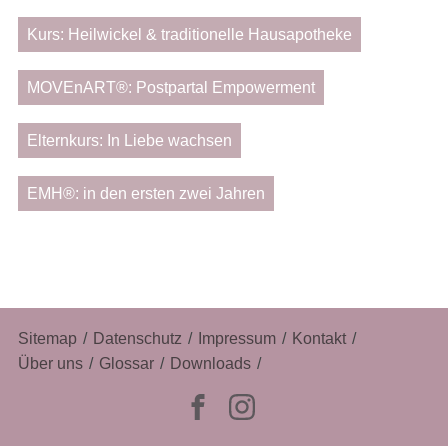
Kurs: Heilwickel & traditionelle Hausapotheke
MOVEnART®: Postpartal Empowerment
Elternkurs: In Liebe wachsen
EMH®: in den ersten zwei Jahren
Navigation
Sitemap
Datenschutz
Impressum
Kontakt
überspringen
Über uns
Glossar
Downloads