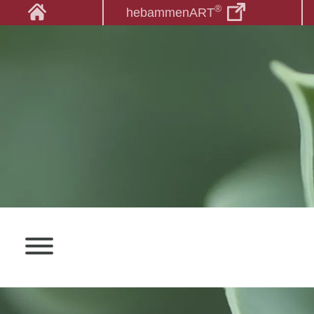
®
hebammenART