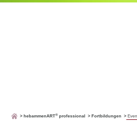
®
hebammenART
professional
Fortbildungen
Even