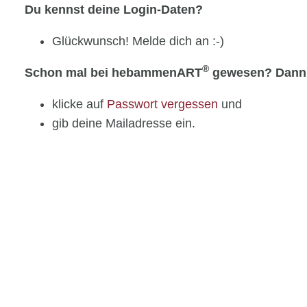
Du kennst deine Login-Daten?
Glückwunsch! Melde dich an :-)
®
Schon mal bei hebammenART
gewesen? Dann
klicke auf
Passwort vergessen
und
gib deine Mailadresse ein.
®
Neu bei hebammenART
?
erstelle ein Benutzerkonto
Navigation
Sitemap
Datenschutz
überspringen