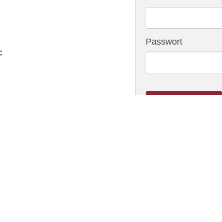
Passwort
:
ANMELDEN
Benutzerkonto erstell
Impressum
Kontakt
Über uns
Downloads