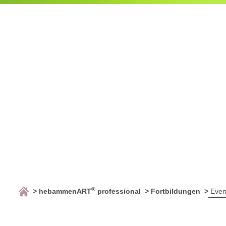
®
hebammenART
professional
Fortbildungen
Even