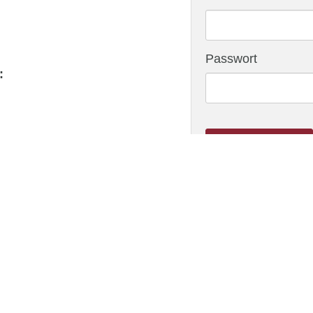
Passwort
:
ANMELDEN
Benutzerkonto erstell
Impressum
Kontakt
Über uns
Downloads