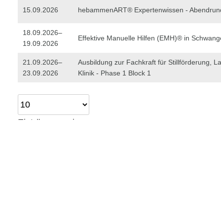
15.09.2026
hebammenART® Expertenwissen - Abendrun
18.09.2026–
Effektive Manuelle Hilfen (EMH)® in Schwang
19.09.2026
21.09.2026–
Ausbildung zur Fachkraft für Stillförderung, La
23.09.2026
Klinik - Phase 1 Block 1
Einträge anzeigen
Infos zum Anmeldestand
Details beim Veranstalter
Es sind
noch Plätze frei
, meldet euch an, in