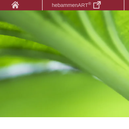
®
hebammenART