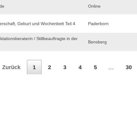
de
Online
erschaft, Geburt und Wochenbett Teil 4
Paderborn
ktationsberaterin / Stillbeauftragte in der
Bensberg
Zurück
1
2
3
4
5
…
30
dem ihr auf den Button Anmeldung klickt