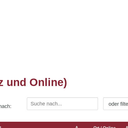
z und Online)
oder filt
 nach:
l
Ort / Online