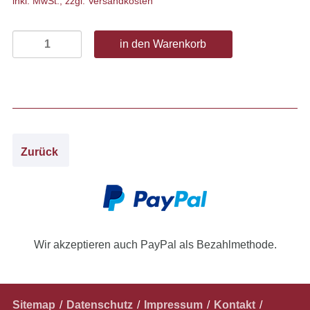
inkl. MwSt., zzgl. Versandkosten
Zurück
Wir akzeptieren auch PayPal als Bezahlmethode.
Navigation
Sitemap
Datenschutz
Impressum
Kontakt