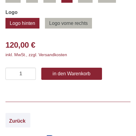
Pflichtfeld
Logo
Logo hinten
Logo vorne rechts
120,00
€
inkl. MwSt., zzgl. Versandkosten
Zurück