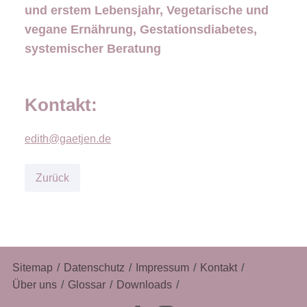
und erstem Lebensjahr, Vegetarische und
vegane Ernährung, Gestationsdiabetes,
systemischer Beratung
Kontakt:
edith@gaetjen.de
Zurück
Navigation
Sitemap
Datenschutz
Impressum
Kontakt
überspringen
Über uns
Glossar
Downloads